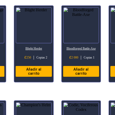
Blight Herder
Bloodforged Battle-Axe
₡
250
Copias 2
₡
2 000
Copias 1
Añadir al
Añadir al
carrito
carrito