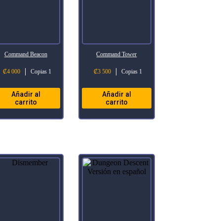
Command Beacon
Command Tower
₡
4 000
Copias 1
₡
3 500
Copias 1
Añadir al
Añadir al
carrito
carrito