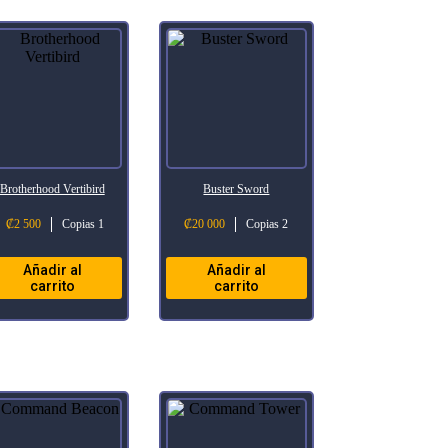
Brotherhood Vertibird
Buster Sword
₡
2 500
Copias 1
₡
20 000
Copias 2
Añadir al
Añadir al
carrito
carrito