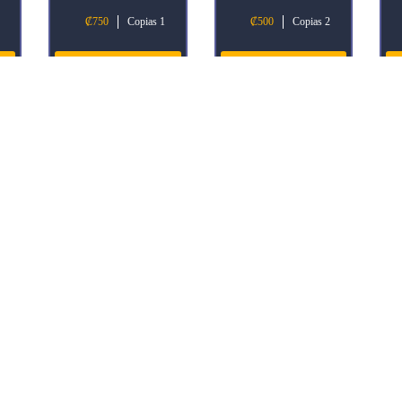
₡
750
Copias 1
₡
500
Copias 2
Añadir al
Añadir al
carrito
carrito
Helm of Awakening
Idol of False Gods
K
₡
1 000
Copias 1
₡
1 000
Copias 1
Añadir al
Añadir al