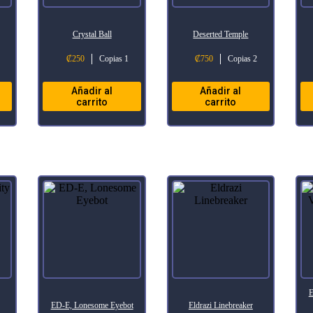
Crystal Ball
Deserted Temple
₡
250
Copias 1
₡
750
Copias 2
Añadir al
Añadir al
carrito
carrito
E
ED-E, Lonesome Eyebot
Eldrazi Linebreaker