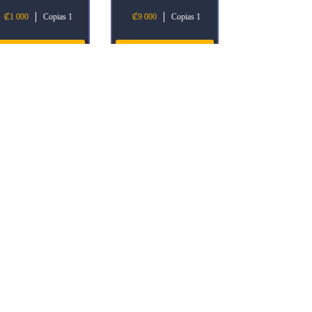
₡
1 000
Copias 1
₡
9 000
Copias 1
Añadir al
Añadir al
carrito
carrito
’rrik, Son of Yawgmoth
Kozilek, the Great Distortion
₡
1 750
Copias 2
₡
7 500
Copias 1
Añadir al
Añadir al