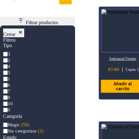
Filtrar productos
Cerrar
Filtros
Tipo
Mana
3
Cost
Anticausal Vestige
2
4
₡
3 000
Copias 1
5
1
Añadir al
6
carrito
7
8
10
0
Categoría
Categoría
Magic
(59)
Sin categorizar
(2)
Estado