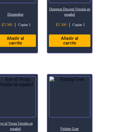
Dungeon Descent Versión en
Dismember
español
₡
2 500
Copias 1
₡
1 500
Copias 1
Añadir al
Añadir al
carrito
carrito
ye of Vecna Versión en
español
Fishing Gear