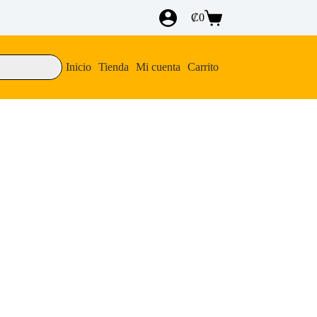
₡
0
Carro
de
compra
Inicio
Tienda
Mi cuenta
Carrito