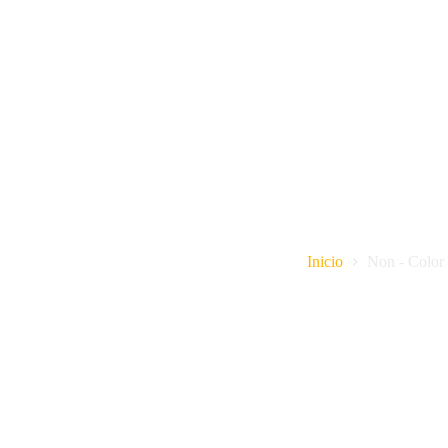
Non - Color
Inicio
Non - Color