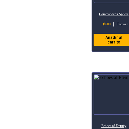
Commander’s Sphere
₡
600
Copias 1
Añadir al
carrito
Echoes of Eternity