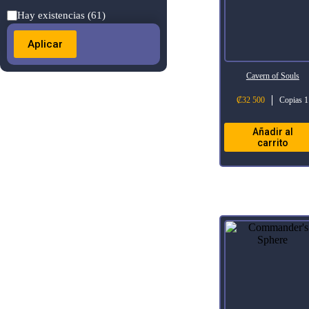
Estado
Hay existencias
(61)
Aplicar
Cavern of Souls
₡
32 500
Copias 1
Añadir al
carrito