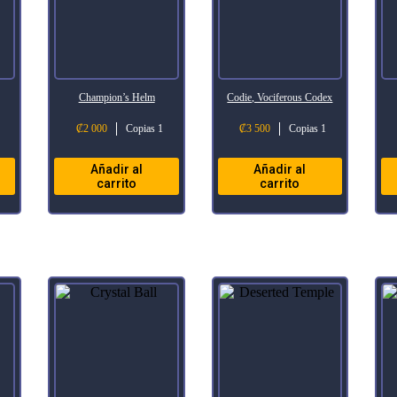
Champion’s Helm
Codie, Vociferous Codex
₡
2 000
Copias 1
₡
3 500
Copias 1
Añadir al
Añadir al
carrito
carrito