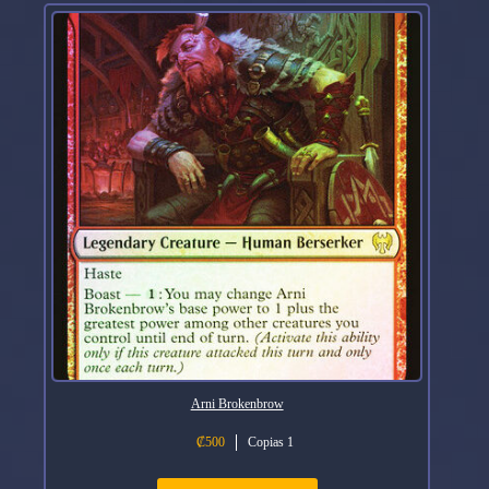
Arni Brokenbrow
₡
500
Copias 1