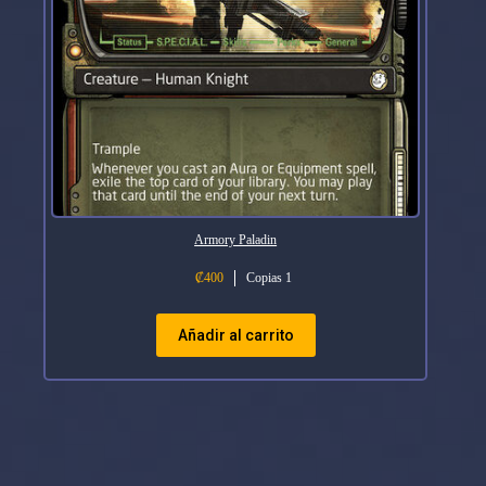
Armory Paladin
₡
400
Copias 1
Añadir al carrito