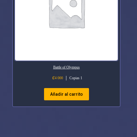
Battle of Olympus
₡
4 000
Copias 1
Añadir al carrito