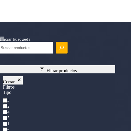
Iniciar busqueda
Filtrar productos
Cerrar
Filtros
Tipo
Mana
3
Cost
2
4
5
1
6