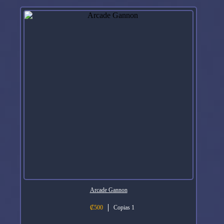
Arcade Gannon
₡
500
Copias 1