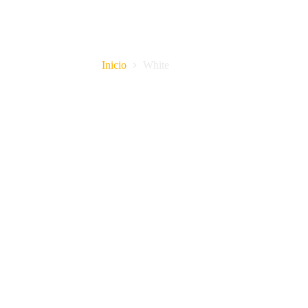
White
Inicio
White