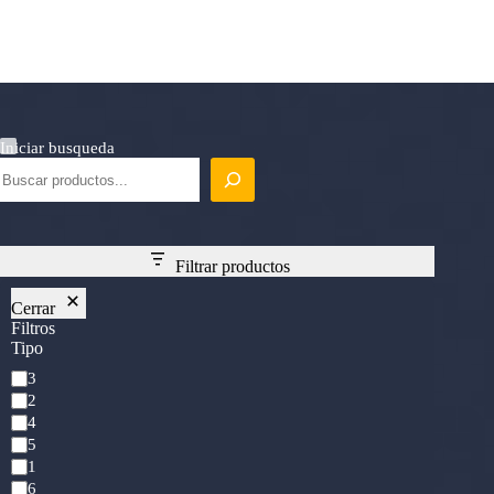
Iniciar busqueda
Filtrar productos
Cerrar
Filtros
Tipo
Mana
3
Cost
2
4
5
1
6