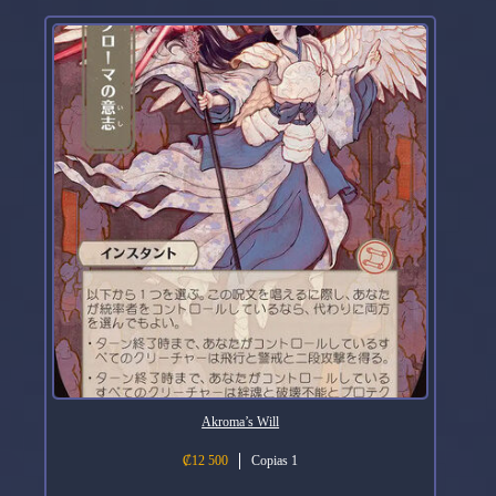
Akroma’s Will
₡
12 500
Copias 1