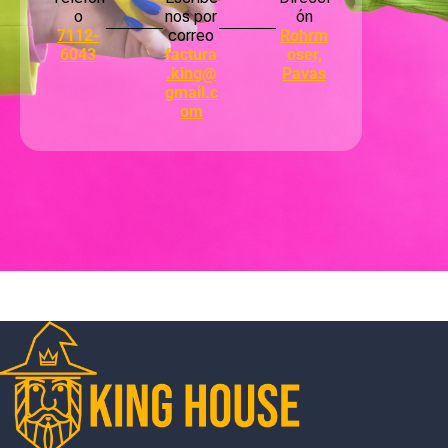
o
nos por
ón
7112-
correo
Rohrm
6043
factura
oser,
.king@
Pavas
gmail.c
om