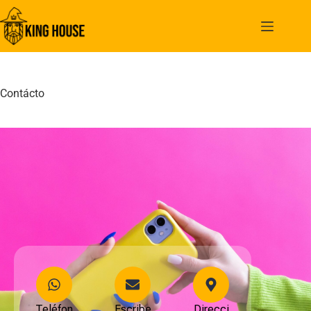
Contácto
Teléfon
Escribe
Direcci