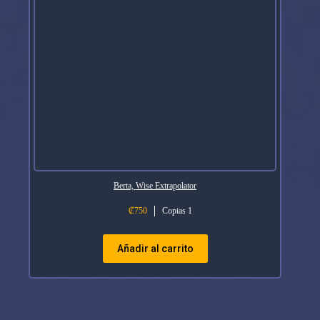
Berta, Wise Extrapolator
₡
750
Copias 1
Añadir al carrito