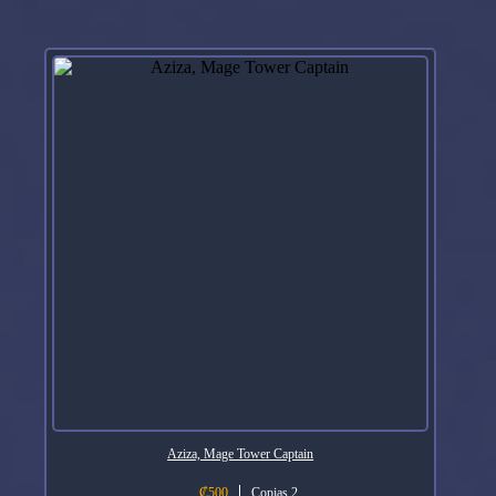
Aziza, Mage Tower Captain
₡
500
Copias 2