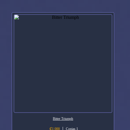
Bitter Triumph
₡
1 000
Copias 1