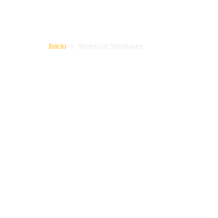
Secrets of Strixhaven
Inicio
Secrets of Strixhaven