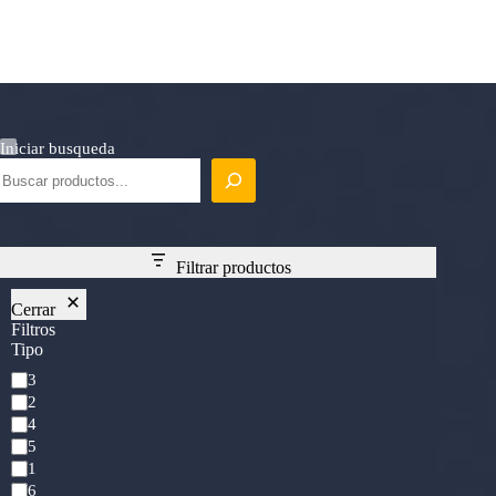
Iniciar busqueda
Filtrar productos
Cerrar
Filtros
Tipo
Mana
3
Cost
2
4
5
1
6