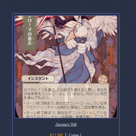
Akroma’s Will
₡
12 500
Copias 1