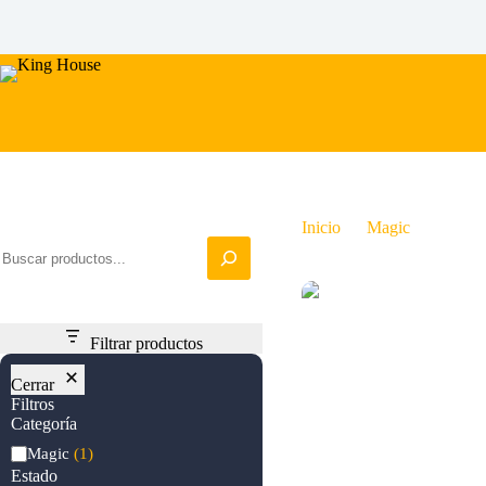
Saltar
al
contenido
Iniciar busqueda
Inicio
Magic
Abuelo
Filtrar productos
Cerrar
Filtros
Categoría
Categoría
Magic
(1)
Estado