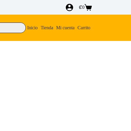
₡
0
Carro
de
compra
Inicio
Tienda
Mi cuenta
Carrito