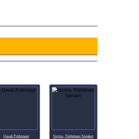
o, and wise Abuelo stepped forth.
Qasali Pridemage
Sivriss, Nightmare Speaker