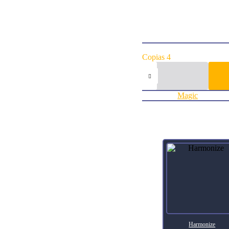
Flavor TextQuintorius tou
ArtistEelis Kyttanen
Collector Number353
RarityRare
FinishNon-foil
Agregar al carrito:
Copias 4
Abuelo's
Awakening
(Extended
Art)
Categoría:
Magic
cantidad
Productos relacionados
Harmonize