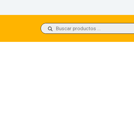
Búsqueda
de
productos
’s Awakening (Extended Art)