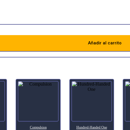
ched the old poncho he’d found. A rush of magic condensed into an Ech
Añadir al carrito
Descripción
Compulsion
Hundred-Handed One