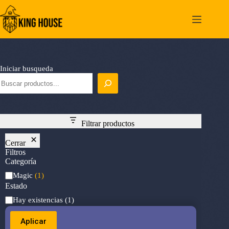
Saltar
al
contenido
Iniciar busqueda
Filtrar productos
Cerrar
Filtros
Categoría
Categoría
Magic
(1)
Estado
Estado
Hay existencias
(1)
Aplicar