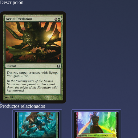
Descripción
Ravnica
113
cantidad
Productos relacionados