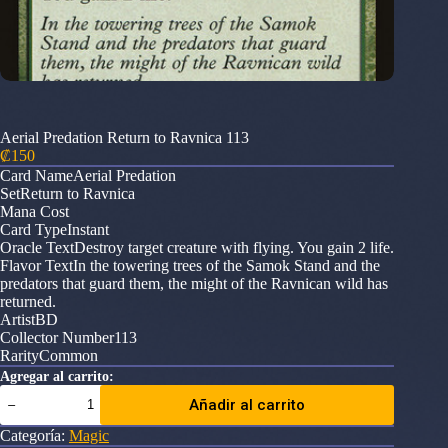
Aerial Predation Return to Ravnica 113
₡
150
Card NameAerial Predation
SetReturn to Ravnica
Mana Cost
Card TypeInstant
Oracle TextDestroy target creature with flying. You gain 2 life.
Flavor TextIn the towering trees of the Samok Stand and the
predators that guard them, the might of the Ravnican wild has
returned.
ArtistBD
Collector Number113
RarityCommon
Agregar al carrito:
Aerial
Añadir al carrito
Predation
Return
Categoría:
Magic
to