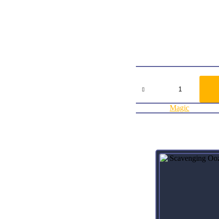
Oracle TextWhen Aether Hu
: Add .
, Pay : Add one mana of an
Flavor TextIt powers the d
ArtistSam Burley
Collector Number242
RarityUncommon
Agregar al carrito:
Aether
Hub
Kaladesh
cantidad
Categoría:
Magic
Productos relacionados