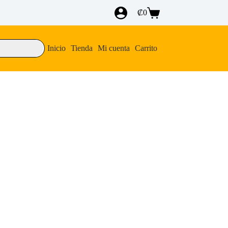
₡
0
Carro
de
compra
Inicio
Tienda
Mi cuenta
Carrito