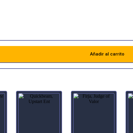
b enters, you get (an energy counter).
y color.
reams of Ghirapur.
Añadir al carrito
Descripción