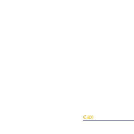
Aether Hub Kaladesh
₡
400
Card NameAether Hub
SetKaladesh
Card TypeLand