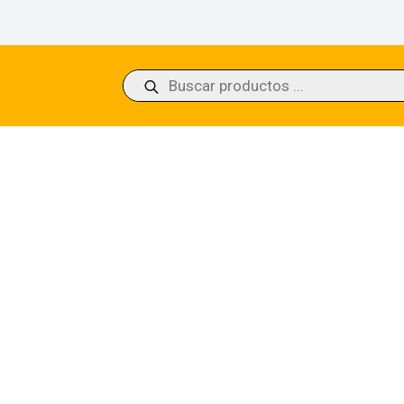
Búsqueda
de
productos
 Hub Kaladesh