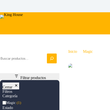
Saltar
al
contenido
Iniciar busqueda
Inicio
Magic
Aether
Filtrar productos
Cerrar
Filtros
Categoría
Categoría
Magic
(1)
Estado