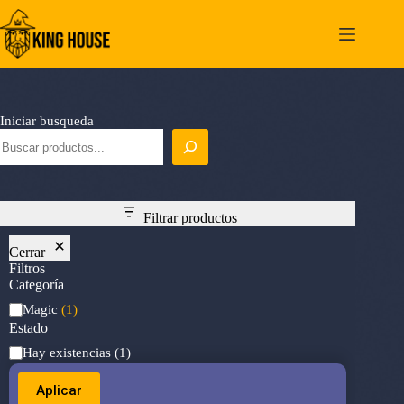
Saltar
al
contenido
Iniciar busqueda
Filtrar productos
Cerrar
Filtros
Categoría
Categoría
Magic
(1)
Estado
Estado
Hay existencias
(1)
Aplicar