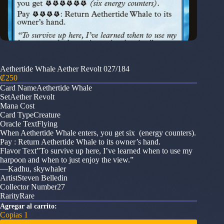
Aethertide Whale Aether Revolt 027/184
₡
250
Card NameAethertide Whale
SetAether Revolt
Mana Cost
Card TypeCreature
Oracle TextFlying
When Aethertide Whale enters, you get six (energy counters).
Pay : Return Aethertide Whale to its owner’s hand.
Flavor Text”To survive up here, I’ve learned when to use my
harpoon and when to just enjoy the view.”
—Kadhu, skywhaler
ArtistSteven Belledin
Collector Number27
RarityRare
Agregar al carrito:
Copias 1