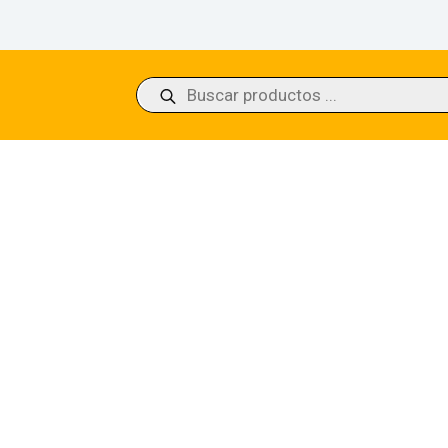
Búsqueda
de
productos
t Craving – Commander: Innistrad: Crimson Vow (VOC)