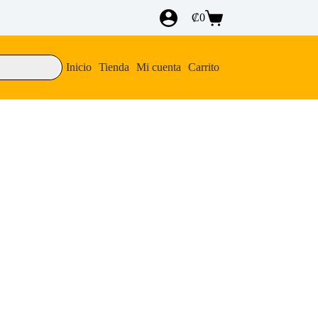
₡
0
Carro
de
compra
Inicio
Tienda
Mi cuenta
Carrito