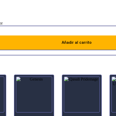
emands sacrifice.
er
Añadir al carrito
Descripción