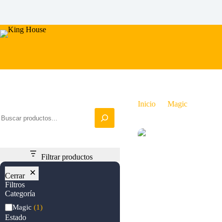
Saltar
al
contenido
Iniciar busqueda
Inicio
Magic
Ancien
Filtrar productos
Cerrar
Filtros
Categoría
Categoría
Magic
(1)
Estado