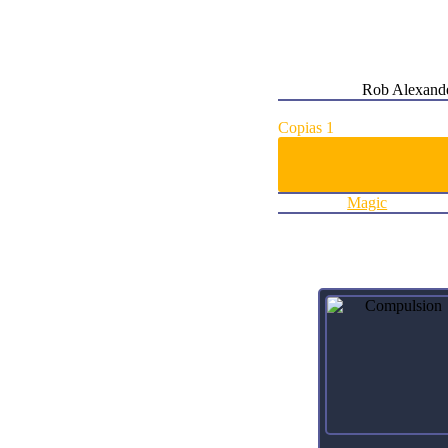
Card Type:
Sorcery
Flavor:
Knowledge d
Casting Cost:
3B
Artist:
Rob Alexand
Agregar al carrito:
Copias 1
Categoría:
Magic
Productos relacionados