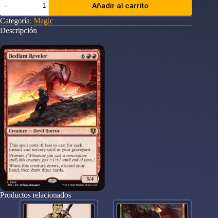
Añadir al carrito
Reveler
-
Categoría:
Magic
Innistrad
Descripción
Remastered
(INR)
cantidad
Productos relacionados