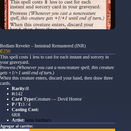
Bedlam Reveler – Innistrad Remastered (INR)
₡
250
This spell costs 1 less to cast for each instant and sorcery in
your graveyard.
Prowess
(Whenever you cast a noncreature spell, this creature
gets +1/+1 until end of turn.)
When this creature enters, discard your hand, then draw three
cards.
Rarity:
R
#:
142
Card Type:
Creature — Devil Horror
P / T:
3 / 4
Casting Cost:
6RR
Artist:
Jama Jurabaev
Agregar al carrito:
Bedlam