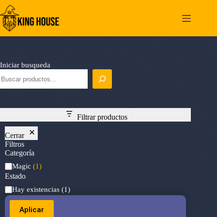
Saltar
al
contenido
Iniciar busqueda
Filtrar productos
Cerrar
Filtros
Categoría
Categoría
Magic
(1)
Estado
Estado
Hay existencias
(1)
Aplicar