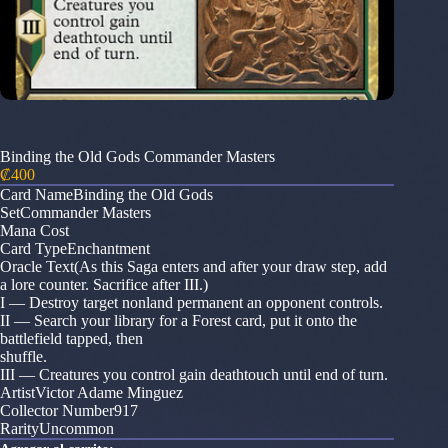
Binding the Old Gods Commander Masters
₡
400
Card NameBinding the Old Gods
SetCommander Masters
Mana Cost
Card TypeEnchantment
Oracle Text(As this Saga enters and after your draw step, add
a lore counter. Sacrifice after III.)
I — Destroy target nonland permanent an opponent controls.
II — Search your library for a Forest card, put it onto the
battlefield tapped, then
shuffle.
III — Creatures you control gain deathtouch until end of turn.
ArtistVictor Adame Minguez
Collector Number917
RarityUncommon