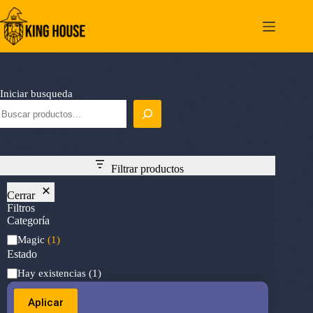
Saltar
al
contenido
Iniciar busqueda
Filtrar productos
Cerrar
Filtros
Categoría
Categoría
Magic
(1)
Estado
Estado
Hay existencias
(1)
Aplicar