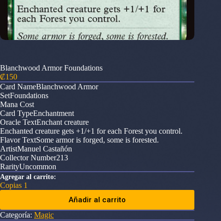
Blanchwood Armor Foundations
₡
150
Card NameBlanchwood Armor
SetFoundations
Mana Cost
Card TypeEnchantment
Oracle TextEnchant creature
Enchanted creature gets +1/+1 for each Forest you control.
Flavor TextSome armor is forged, some is forested.
ArtistManuel Castañón
Collector Number213
RarityUncommon
Agregar al carrito:
Copias 1
Añadir al carrito
Categoría:
Magic