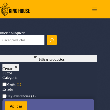
Saltar
al
contenido
Iniciar busqueda
Filtrar productos
Cerrar
Filtros
Categoría
Categoría
Magic
(1)
Estado
Estado
Hay existencias
(1)
Aplicar