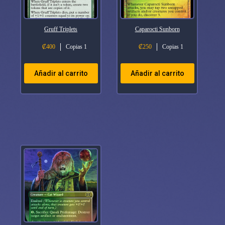
Gruff Triplets
Caparocti Sunborn
₡
400
Copias 1
₡
250
Copias 1
Añadir al carrito
Añadir al carrito