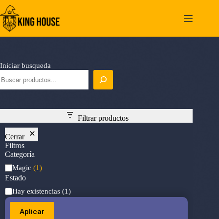
Saltar
al
contenido
Iniciar busqueda
Filtrar productos
Cerrar
Filtros
Categoría
Categoría
Magic
(1)
Estado
Estado
Hay existencias
(1)
Aplicar