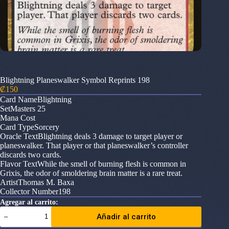
Blightning Planeswalker Symbol Reprints 198
₡
150
Card NameBlightning
SetMasters 25
Mana Cost
Card TypeSorcery
Oracle TextBlightning deals 3 damage to target player or
planeswalker. That player or that planeswalker’s controller
discards two cards.
Flavor TextWhile the smell of burning flesh is common in
Grixis, the odor of smoldering brain matter is a rare treat.
ArtistThomas M. Baxa
Collector Number198
Agregar al carrito:
Blightning
Añadir al carrito
Planeswalker
Symbol