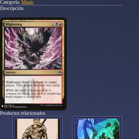
Categoría:
Magic
Reprints
Descripción
198
cantidad
Productos relacionados