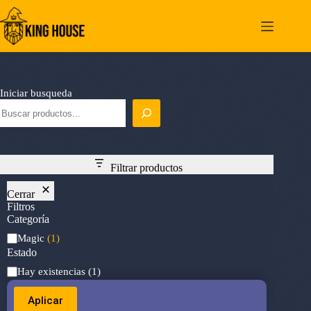
Saltar
al
contenido
Iniciar busqueda
Filtrar productos
Cerrar
Filtros
Categoría
Categoría
Magic
(1)
Estado
Estado
Hay existencias
(1)
Aplicar