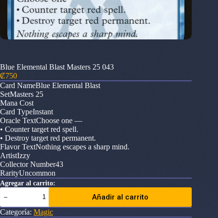
Blue Elemental Blast Masters 25 043
₡
750
Card NameBlue Elemental Blast
SetMasters 25
Mana Cost
Card TypeInstant
Oracle TextChoose one —
• Counter target red spell.
• Destroy target red permanent.
Flavor TextNothing escapes a sharp mind.
ArtistIzzy
Collector Number43
RarityUncommon
Agregar al carrito:
Blue
Añadir al carrito
Elemental
Blast
Categoría:
Magic
Masters