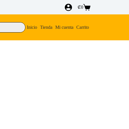
₡
0
Carro
de
compra
Inicio
Tienda
Mi cuenta
Carrito