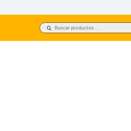
Búsqueda
de
productos
f the Spirit Realm Commander Masters