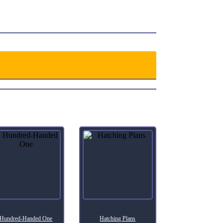
Hundred-Handed One
Hatching Plans