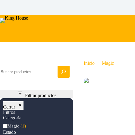
Saltar
al
contenido
Iniciar busqueda
Inicio
Magic
Boon o
Filtrar productos
Cerrar
Filtros
Categoría
Categoría
Magic
(1)
Estado