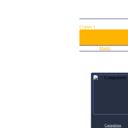
ArtistGaboleps
Collector Number720
RarityRare
FinishNon-foil
Agregar al carrito:
Copias 1
Categoría:
Magic
Productos relacionados
Compulsion