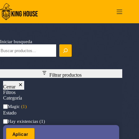
Saltar
al
contenido
Iniciar busqueda
Filtrar productos
Cerrar
Filtros
Categoría
Categoría
Magic
(1)
Estado
Estado
Hay existencias
(1)
Aplicar