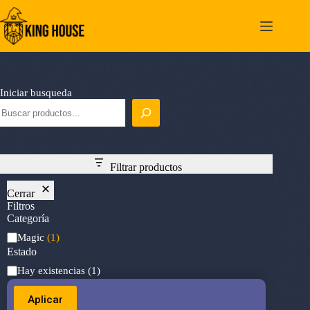
Saltar
al
contenido
Iniciar busqueda
Filtrar productos
Cerrar
Filtros
Categoría
Categoría
Magic
(1)
Estado
Estado
Hay existencias
(1)
Aplicar