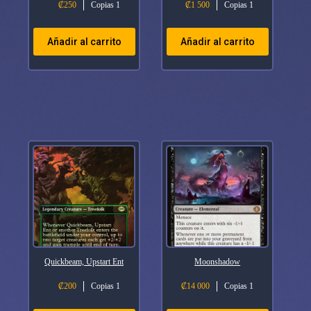
₡
250
Copias 1
₡
1 500
Copias 1
Añadir al carrito
Añadir al carrito
Quickbeam, Upstart Ent
Moonshadow
₡
200
Copias 1
₡
14 000
Copias 1