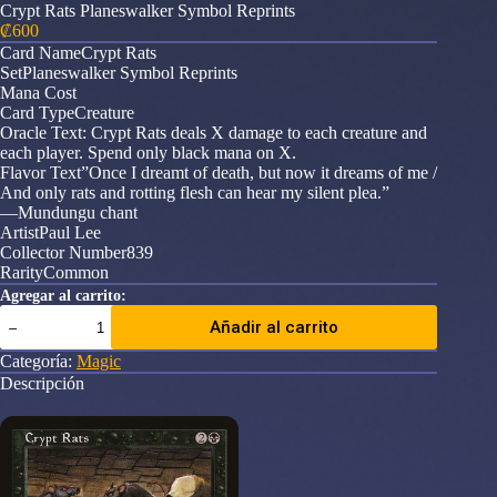
Crypt Rats Planeswalker Symbol Reprints
₡
600
Card NameCrypt Rats
SetPlaneswalker Symbol Reprints
Mana Cost
Card TypeCreature
Oracle Text: Crypt Rats deals X damage to each creature and
each player. Spend only black mana on X.
Flavor Text”Once I dreamt of death, but now it dreams of me /
And only rats and rotting flesh can hear my silent plea.”
—Mundungu chant
ArtistPaul Lee
Collector Number839
RarityCommon
Agregar al carrito:
Crypt
Añadir al carrito
Rats
Planeswalker
Categoría:
Magic
Symbol
Descripción
Reprints
cantidad