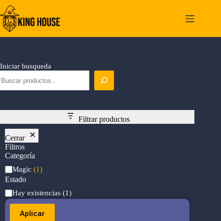
Saltar
al
contenido
Iniciar busqueda
Filtrar productos
Cerrar
Filtros
Categoría
Categoría
Magic
(1)
Estado
Estado
Hay existencias
(1)
Aplicar