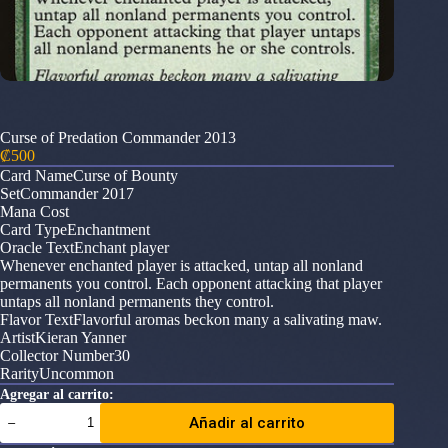
Curse of Predation Commander 2013
₡
500
Card NameCurse of Bounty
SetCommander 2017
Mana Cost
Card TypeEnchantment
Oracle TextEnchant player
Whenever enchanted player is attacked, untap all nonland
permanents you control. Each opponent attacking that player
untaps all nonland permanents they control.
Flavor TextFlavorful aromas beckon many a salivating maw.
ArtistKieran Yanner
Collector Number30
RarityUncommon
Agregar al carrito:
Curse
Añadir al carrito
of
Predation