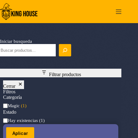
Saltar
al
contenido
Iniciar busqueda
Filtrar productos
Cerrar
Filtros
Categoría
Categoría
Magic
(1)
Estado
Estado
Hay existencias
(1)
Aplicar