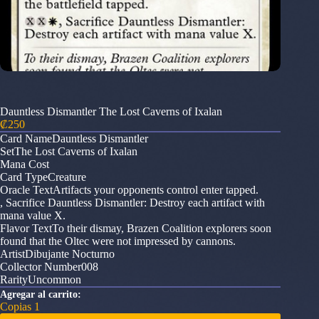
Dauntless Dismantler The Lost Caverns of Ixalan
₡
250
Card NameDauntless Dismantler
SetThe Lost Caverns of Ixalan
Mana Cost
Card TypeCreature
Oracle TextArtifacts your opponents control enter tapped.
, Sacrifice Dauntless Dismantler: Destroy each artifact with
mana value X.
Flavor TextTo their dismay, Brazen Coalition explorers soon
found that the Oltec were not impressed by cannons.
ArtistDibujante Nocturno
Collector Number008
RarityUncommon
Agregar al carrito:
Copias 1