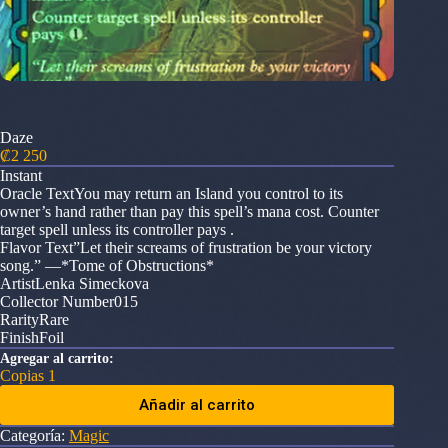
Daze
₡
2 250
Instant
Oracle TextYou may return an Island you control to its
owner’s hand rather than pay this spell’s mana cost. Counter
target spell unless its controller pays .
Flavor Text”Let their screams of frustration be your victory
song.” —*Tome of Obstructions*
ArtistLenka Simeckova
Collector Number015
RarityRare
FinishFoil
Agregar al carrito:
Copias 1
Añadir al carrito
Categoría:
Magic