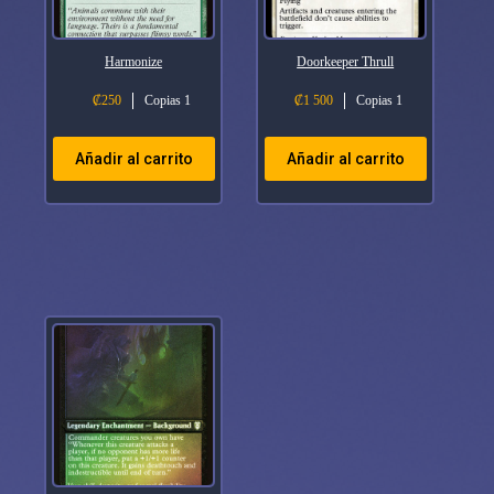
Harmonize
Doorkeeper Thrull
₡
250
Copias 1
₡
1 500
Copias 1
Añadir al carrito
Añadir al carrito