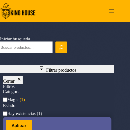
Saltar
al
contenido
Iniciar busqueda
Filtrar productos
Cerrar
Filtros
Categoría
Categoría
Magic
(1)
Estado
Estado
Hay existencias
(1)
Aplicar