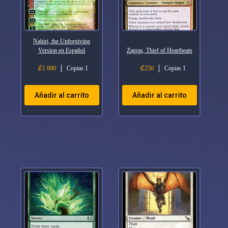
Nahiri, the Unforgiving
Version en Español
Zagras, Thief of Heartbeats
₡
1 000
Copias 1
₡
250
Copias 1
Añadir al carrito
Añadir al carrito