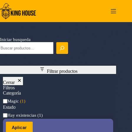
Saltar
al
contenido
Iniciar busqueda
Filtrar productos
Cerrar
Filtros
Categoría
Categoría
Magic
(1)
Estado
Estado
Hay existencias
(1)
Aplicar