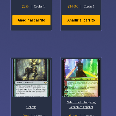
₡
250
Copias 1
₡
14 000
Copias 1
Añadir al carrito
Añadir al carrito
Nahiri, the Unforgiving
Genesis
Version en Español