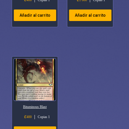
₡
400
Copias 1
₡
1 000
Copias 1
Añadir al carrito
Añadir al carrito
Bituminous Blast
₡
400
Copias 1