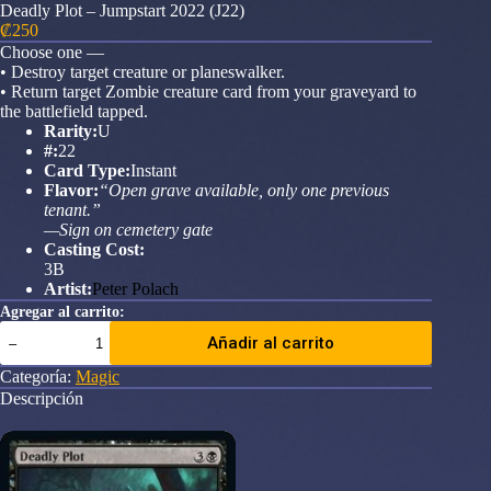
Deadly Plot – Jumpstart 2022 (J22)
₡
250
Choose one —
• Destroy target creature or planeswalker.
• Return target Zombie creature card from your graveyard to
the battlefield tapped.
Rarity:
U
#:
22
Card Type:
Instant
Flavor:
“Open grave available, only one previous
tenant.”
—Sign on cemetery gate
Casting Cost:
3B
Artist:
Peter Polach
Agregar al carrito:
Deadly
Añadir al carrito
Plot
-
Categoría:
Magic
Jumpstart
Descripción
2022
(J22)
cantidad