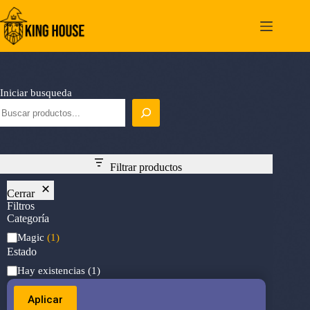
Saltar
al
contenido
Iniciar busqueda
Filtrar productos
Cerrar
Filtros
Categoría
Categoría
Magic
(1)
Estado
Estado
Hay existencias
(1)
Aplicar