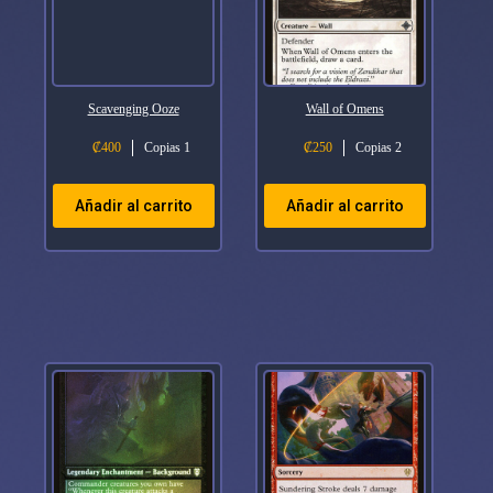
Scavenging Ooze
Wall of Omens
₡
400
Copias 1
₡
250
Copias 2
Añadir al carrito
Añadir al carrito