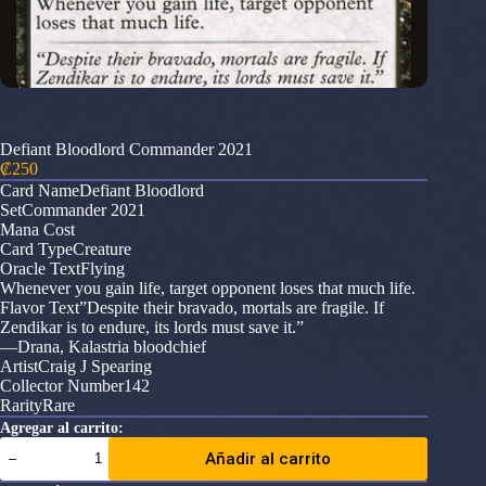
Defiant Bloodlord Commander 2021
₡
250
Card NameDefiant Bloodlord
SetCommander 2021
Mana Cost
Card TypeCreature
Oracle TextFlying
Whenever you gain life, target opponent loses that much life.
Flavor Text”Despite their bravado, mortals are fragile. If
Zendikar is to endure, its lords must save it.”
—Drana, Kalastria bloodchief
ArtistCraig J Spearing
Collector Number142
RarityRare
Agregar al carrito:
Defiant
Añadir al carrito
Bloodlord
Commander