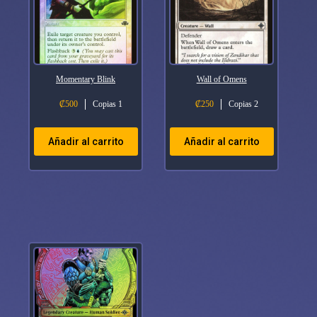
Momentary Blink
Wall of Omens
₡
500
Copias 1
₡
250
Copias 2
Añadir al carrito
Añadir al carrito