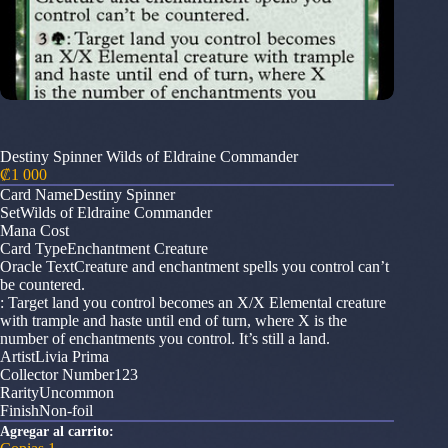
Destiny Spinner Wilds of Eldraine Commander
₡
1 000
Card NameDestiny Spinner
SetWilds of Eldraine Commander
Mana Cost
Card TypeEnchantment Creature
Oracle TextCreature and enchantment spells you control can’t
be countered.
: Target land you control becomes an X/X Elemental creature
with trample and haste until end of turn, where X is the
number of enchantments you control. It’s still a land.
ArtistLivia Prima
Collector Number123
RarityUncommon
FinishNon-foil
Agregar al carrito: