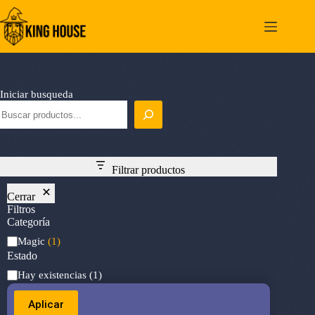
Saltar
al
contenido
Iniciar busqueda
Filtrar productos
Cerrar
Filtros
Categoría
Categoría
Magic
(1)
Estado
Estado
Hay existencias
(1)
Aplicar