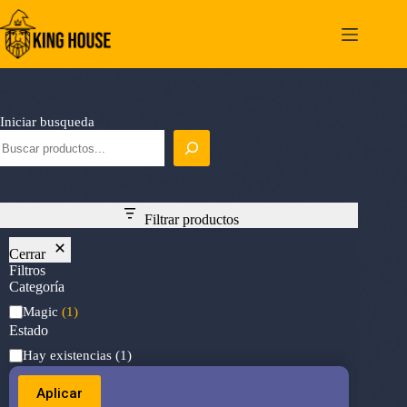
Saltar
al
contenido
Iniciar busqueda
Filtrar productos
Cerrar
Filtros
Categoría
Categoría
Magic
(1)
Estado
Estado
Hay existencias
(1)
Aplicar