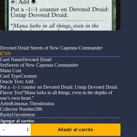
Devoted Druid Streets of New Capenna Commander
₡
500
Card NameDevoted Druid
SetStreets of New Capenna Commander
Mana Cost
Card TypeCreature
Oracle Text: Add .
Put a -1/-1 counter on Devoted Druid: Untap Devoted Druid.
Flavor Text”Mana lurks in all things, even in the depths of
one’s own heart.”
ArtistKimonas Theodossiou
Collector Number286
RarityUncommon
Agregar al carrito:
Devoted
Añadir al carrito
Druid
Streets