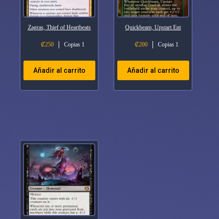
Zagras, Thief of Heartbeats
Quickbeam, Upstart Ent
₡
250
Copias 1
₡
200
Copias 1
Añadir al carrito
Añadir al carrito