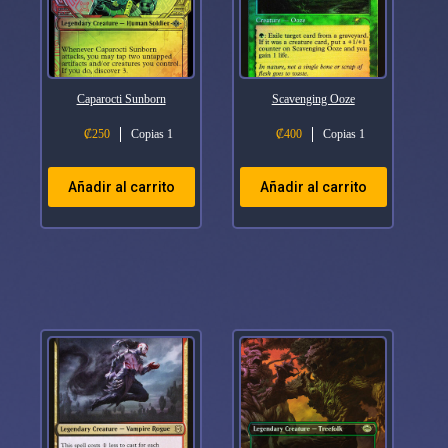
Caparocti Sunborn
Scavenging Ooze
₡
250
Copias 1
₡
400
Copias 1
Añadir al carrito
Añadir al carrito