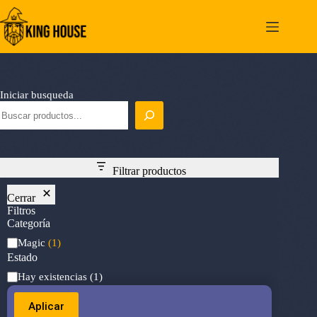
Saltar
al
contenido
Iniciar busqueda
Filtrar productos
Cerrar
Filtros
Categoría
Categoría
Magic
(1)
Estado
Estado
Hay existencias
(1)
Aplicar