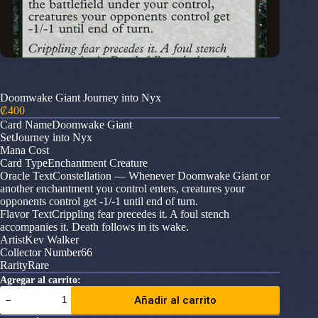
Doomwake Giant Journey into Nyx
₡
400
Card NameDoomwake Giant
SetJourney into Nyx
Mana Cost
Card TypeEnchantment Creature
Oracle TextConstellation — Whenever Doomwake Giant or
another enchantment you control enters, creatures your
opponents control get -1/-1 until end of turn.
Flavor TextCrippling fear precedes it. A foul stench
accompanies it. Death follows in its wake.
ArtistKev Walker
Collector Number66
RarityRare
Agregar al carrito:
Doomwake
Añadir al carrito
Giant
Journey