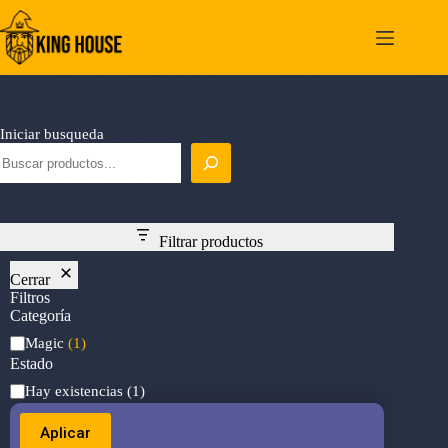
Saltar
al
contenido
Iniciar busqueda
Filtrar productos
Cerrar
Filtros
Categoría
Categoría
Magic
(1)
Estado
Estado
Hay existencias
(1)
Aplicar