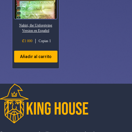
Nahiri, the Unforgiving
Version en Español
₡
1 000
Copias 1
Añadir al carrito