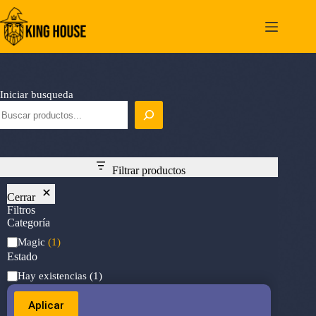
Saltar
al
contenido
Iniciar busqueda
Filtrar productos
Cerrar
Filtros
Categoría
Categoría
Magic
(1)
Estado
Estado
Hay existencias
(1)
Aplicar