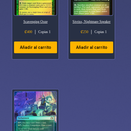
Scavenging Ooze
Sivriss, Nightmare Speaker
₡
400
Copias 1
₡
250
Copias 1
Añadir al carrito
Añadir al carrito