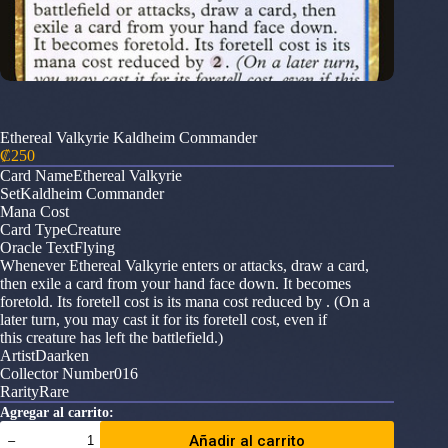
Ethereal Valkyrie Kaldheim Commander
₡
250
Card NameEthereal Valkyrie
SetKaldheim Commander
Mana Cost
Card TypeCreature
Oracle TextFlying
Whenever Ethereal Valkyrie enters or attacks, draw a card,
then exile a card from your hand face down. It becomes
foretold. Its foretell cost is its mana cost reduced by . (On a
later turn, you may cast it for its foretell cost, even if
this creature has left the battlefield.)
ArtistDaarken
Collector Number016
RarityRare
Agregar al carrito:
Ethereal
Añadir al carrito
Valkyrie