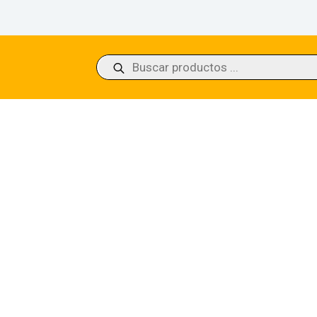
Búsqueda
de
productos
e Ground Battlebond