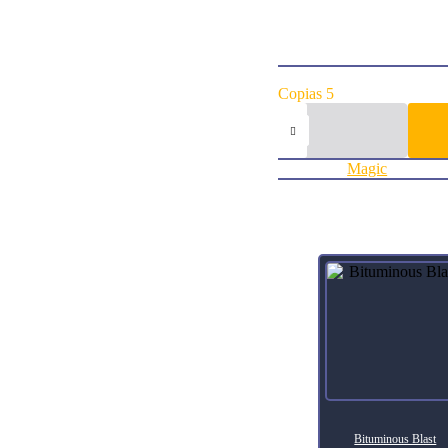
Flavor TextThe true strength
ArtistHeather Hudson
Collector Number198
RarityCommon
Agregar al carrito:
Copias 5
Fertile
Ground
Battlebond
cantidad
Categoría:
Magic
Productos relacionados
Bituminous Blast