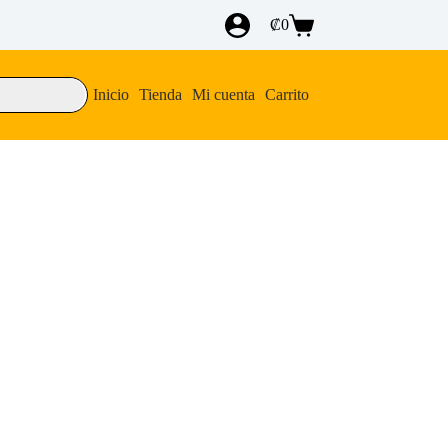
₡
0
Carro
de
compra
Inicio
Tienda
Mi cuenta
Carrito