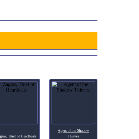
le vitality of life.
Agent of the Shadow
gras, Thief of Heartbeats
Thieves