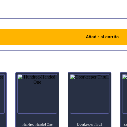
 of nature is not the raging storm or the charging rhino, but the inexorab
Añadir al carrito
Descripción
Hundred-Handed One
Doorkeeper Thrull
Za