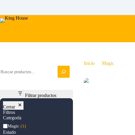
Saltar
al
contenido
Iniciar busqueda
Inicio
Magic
Fertil
Filtrar productos
Cerrar
Filtros
Categoría
Categoría
Magic
(1)
Estado