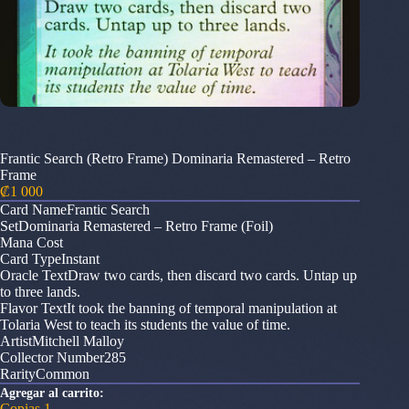
Frantic Search (Retro Frame) Dominaria Remastered – Retro
Frame
₡
1 000
Card NameFrantic Search
SetDominaria Remastered – Retro Frame (Foil)
Mana Cost
Card TypeInstant
Oracle TextDraw two cards, then discard two cards. Untap up
to three lands.
Flavor TextIt took the banning of temporal manipulation at
Tolaria West to teach its students the value of time.
ArtistMitchell Malloy
Collector Number285
RarityCommon
Agregar al carrito:
Copias 1