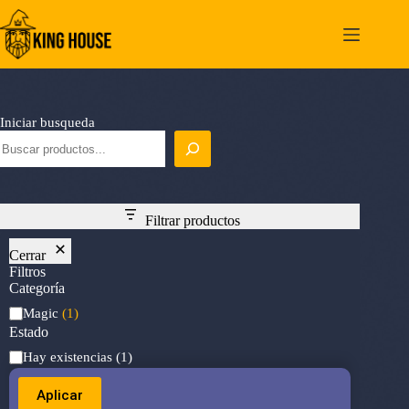
Saltar
al
contenido
Iniciar busqueda
Filtrar productos
Cerrar
Filtros
Categoría
Categoría
Magic
(1)
Estado
Estado
Hay existencias
(1)
Aplicar