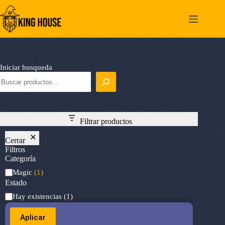
Saltar
al
contenido
Iniciar busqueda
Filtrar productos
Cerrar
Filtros
Categoría
Categoría
Magic
(1)
Estado
Estado
Hay existencias
(1)
Aplicar