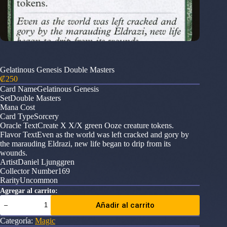
Gelatinous Genesis Double Masters
₡
250
Card NameGelatinous Genesis
SetDouble Masters
Mana Cost
Card TypeSorcery
Oracle TextCreate X X/X green Ooze creature tokens.
Flavor TextEven as the world was left cracked and gory by
the marauding Eldrazi, new life began to drip from its
wounds.
ArtistDaniel Ljunggren
Collector Number169
RarityUncommon
Agregar al carrito:
Gelatinous
Añadir al carrito
Genesis
Double
Categoría:
Magic
Masters