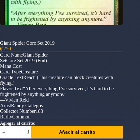
Giant Spider Core Set 2019
₡
250
Card NameGiant Spider
SetCore Set 2019 (Foil)
Mana Cost
Card TypeCreature
Oracle TextReach (This creature can block creatures with
flying.)
Flavor Text”After everything I’ve survived, it’s hard to be
frightened by anything anymore.”
—Vivien Reid
ArtistRandy Gallegos
Collector Number183
RarityCommon
Agregar al carrito:
Giant
Añadir al carrito
Spider
Core