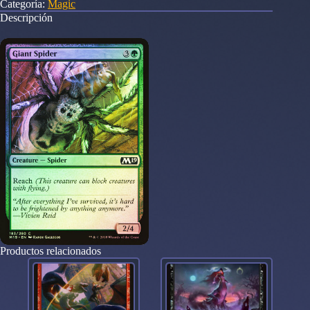
Categoría:
Magic
Set
Descripción
2019
cantidad
Productos relacionados