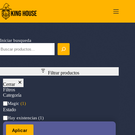
Saltar
al
contenido
Iniciar busqueda
Filtrar productos
Cerrar
Filtros
Categoría
Categoría
Magic
(1)
Estado
Estado
Hay existencias
(1)
Aplicar