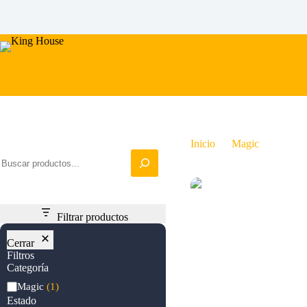
Saltar
al
contenido
Iniciar busqueda
Inicio
Magic
Goblin
Filtrar productos
Cerrar
Filtros
Categoría
Categoría
Magic
(1)
Estado