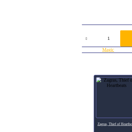
bottom of your
library in any order.
ArtistGabor Szikszai
Collector Number143
RarityUncommon
Agregar al carrito:
Goblin
Ringleader
Core
Set
Categoría:
Magic
2020
cantidad
Productos relacionados
Zagras, Thief of Heartbe