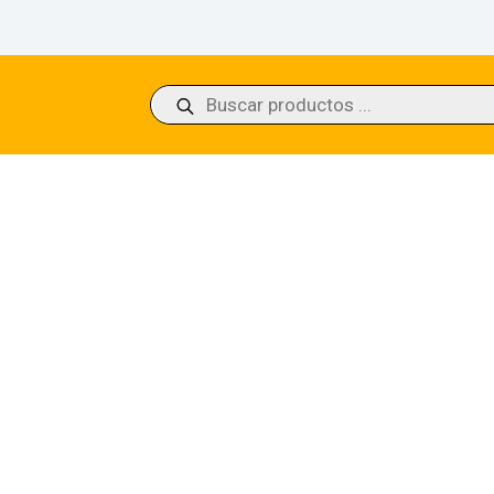
Búsqueda
de
productos
 Ringleader Core Set 2020