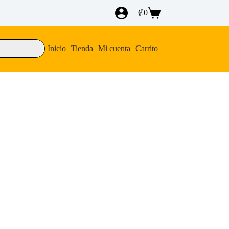
₡
0
Carro
de
compra
Inicio
Tienda
Mi cuenta
Carrito