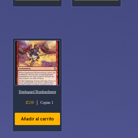
Haphazard Bombardment
₡
250
Copias 1
Añadir al carrito