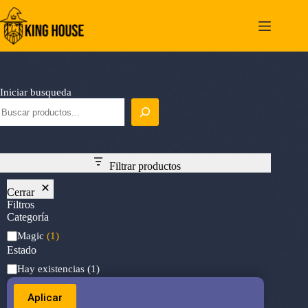
Saltar
al
contenido
Iniciar busqueda
Filtrar productos
Cerrar
Filtros
Categoría
Categoría
Magic
(1)
Estado
Estado
Hay existencias
(1)
Aplicar