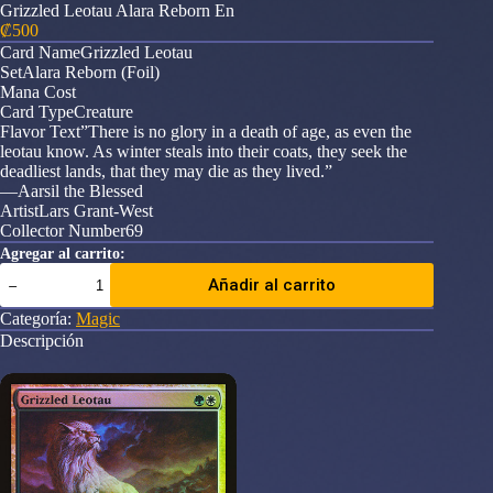
Grizzled Leotau Alara Reborn En
₡
500
Card NameGrizzled Leotau
SetAlara Reborn (Foil)
Mana Cost
Card TypeCreature
Flavor Text”There is no glory in a death of age, as even the
leotau know. As winter steals into their coats, they seek the
deadliest lands, that they may die as they lived.”
—Aarsil the Blessed
ArtistLars Grant-West
Collector Number69
Agregar al carrito:
Grizzled
Añadir al carrito
Leotau
Alara
Categoría:
Magic
Reborn
Descripción
En
cantidad