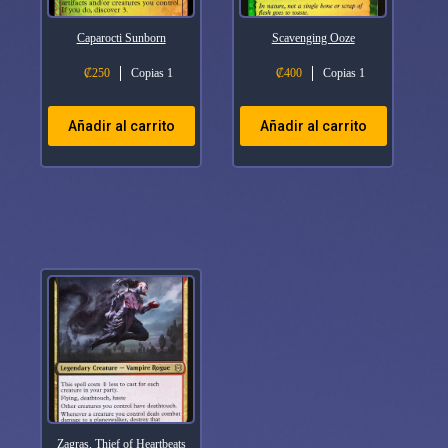
Caparocti Sunborn
Scavenging Ooze
₡
250
Copias 1
₡
400
Copias 1
Añadir al carrito
Añadir al carrito
Zagras, Thief of Heartbeats