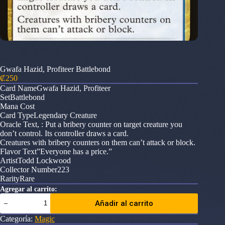
Gwafa Hazid, Profiteer Battlebond
₡
250
Card NameGwafa Hazid, Profiteer
SetBattlebond
Mana Cost
Card TypeLegendary Creature
Oracle Text, : Put a bribery counter on target creature you
don’t control. Its controller draws a card.
Creatures with bribery counters on them can’t attack or block.
Flavor Text”Everyone has a price.”
ArtistTodd Lockwood
Collector Number223
RarityRare
Agregar al carrito:
Gwafa
Añadir al carrito
Hazid,
Profiteer
Categoría:
Magic
Battlebond