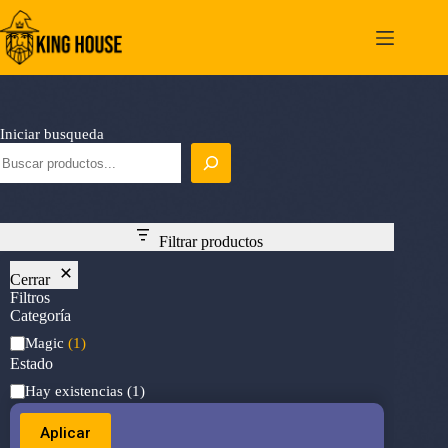
Saltar
al
contenido
Iniciar busqueda
Filtrar productos
Cerrar
Filtros
Categoría
Categoría
Magic
(1)
Estado
Estado
Hay existencias
(1)
Aplicar