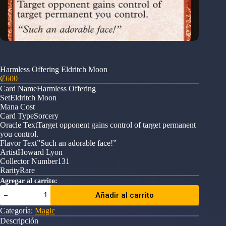
Harmless Offering Eldritch Moon
₡
600
Card NameHarmless Offering
SetEldritch Moon
Mana Cost
Card TypeSorcery
Oracle TextTarget opponent gains control of target permanent
you control.
Flavor Text”Such an adorable face!”
ArtistHoward Lyon
Collector Number131
RarityRare
Agregar al carrito:
Harmless
Añadir al carrito
Offering
Eldritch
Categoría:
Magic
Moon
Descripción
cantidad