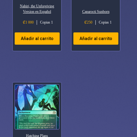
Nahiri, the Unforgiving
Version en Español
Caparocti Sunborn
₡
1 000
Copias 1
₡
250
Copias 1
Añadir al carrito
Añadir al carrito
Hatching Plans