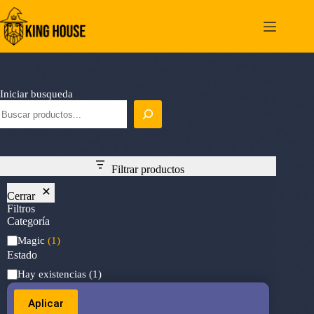
Saltar
al
contenido
Iniciar busqueda
Filtrar productos
Cerrar
Filtros
Categoría
Categoría
Magic
(1)
Estado
Estado
Hay existencias
(1)
Aplicar