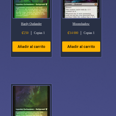
Hardy Outlander
Moonshadow
₡
250
Copias 1
₡
14 000
Copias 1
Añadir al carrito
Añadir al carrito