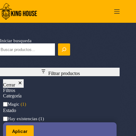
Saltar
al
contenido
Iniciar busqueda
Filtrar productos
Cerrar
Filtros
Categoría
Categoría
Magic
(1)
Estado
Estado
Hay existencias
(1)
Aplicar