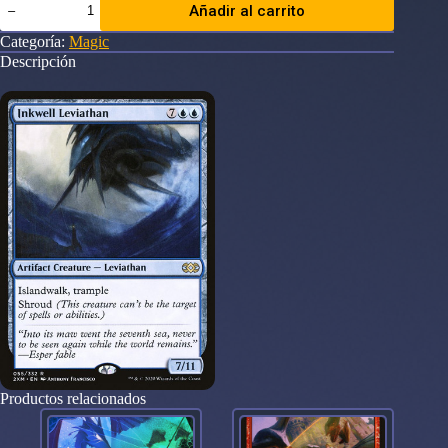
Añadir al carrito
Leviathan
Double
Categoría:
Magic
Masters
Descripción
cantidad
Productos relacionados