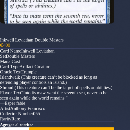
Inkwell Leviathan Double Masters
₡
400
Card NameInkwell Leviathan
SetDouble Masters
Mana Cost
Card TypeArtifact Creature
Oracle TextTrample
Islandwalk (This creature can’t be blocked as long as
defending player controls an Island.)
Shroud (This creature can’t be the target of spells or abilities.)
Flavor Text”Into its maw went the seventh sea, never to be
seen again while the world remains.”
—Esper fable
ArtistAnthony Francisco
Collector Number055
RarityRare
Agregar al carrito:
Inkwell