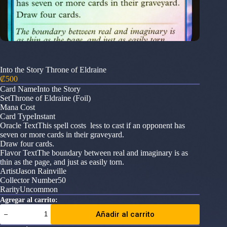
Into the Story Throne of Eldraine
₡
500
Card NameInto the Story
SetThrone of Eldraine (Foil)
Mana Cost
Card TypeInstant
Oracle TextThis spell costs less to cast if an opponent has
seven or more cards in their graveyard.
Draw four cards.
Flavor TextThe boundary between real and imaginary is as
thin as the page, and just as easily torn.
ArtistJason Rainville
Collector Number50
RarityUncommon
Agregar al carrito:
Into
Añadir al carrito
the
Story