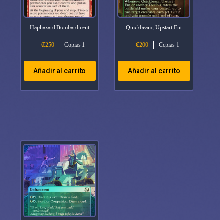
Haphazard Bombardment
Quickbeam, Upstart Ent
₡
250
Copias 1
₡
200
Copias 1
Añadir al carrito
Añadir al carrito