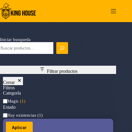
Saltar
al
contenido
Iniciar busqueda
Filtrar productos
Cerrar
Filtros
Categoría
Categoría
Magic
(1)
Estado
Estado
Hay existencias
(1)
Aplicar