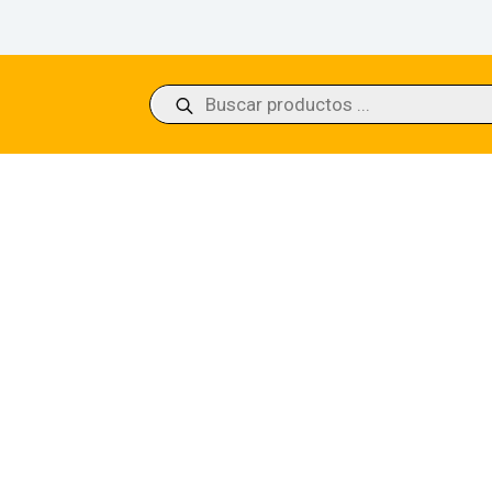
Búsqueda
de
productos
, Weatherlight Captain Double Masters