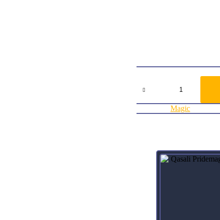
Card TypeLegendary Crea
Oracle TextWhenever you cas
Flavor TextAs she took the 
was possible now.
ArtistBrad Rigney
Collector Number203
RarityRare
Agregar al carrito:
Jhoira,
Weatherlight
Captain
Double
Categoría:
Magic
Masters
cantidad
Productos relacionados