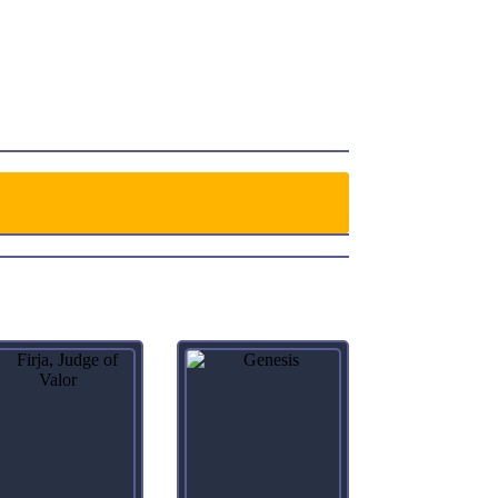
istoric.)
knew she’d been right to restore the ship. Anything