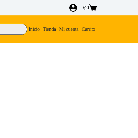
₡
0
Carro
de
compra
Inicio
Tienda
Mi cuenta
Carrito