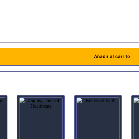
ture
t a historic spell, draw a card. (Artifacts, legendaries, and Sagas are h
wheel of the *Weatherlight* for the first time in a millennium, Jhoira 
Añadir al carrito
Descripción