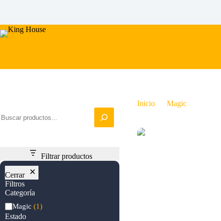
Saltar
al
contenido
Iniciar busqueda
Inicio
Magic
Jhoira
Filtrar productos
Cerrar
Filtros
Categoría
Categoría
Magic
(1)
Estado