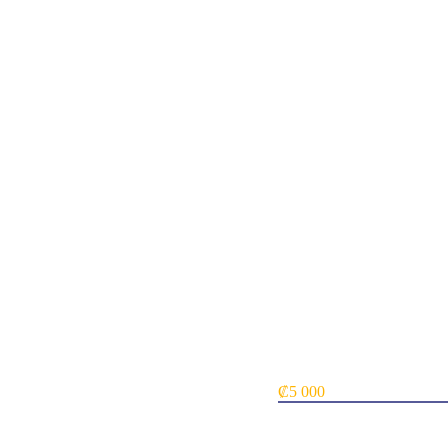
Jhoira, Weatherlight Capt
₡
5 000
Card NameJhoira, Weather
SetDouble Masters
Mana Cost