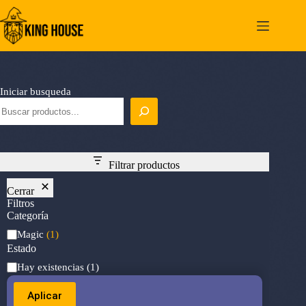
Saltar
al
contenido
Iniciar busqueda
Filtrar productos
Cerrar
Filtros
Categoría
Categoría
Magic
(1)
Estado
Estado
Hay existencias
(1)
Aplicar