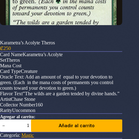
Karametra’s Acolyte Theros
₡
250
Card NameKarametra’s Acolyte
SetTheros
Mana Cost
Card TypeCreature
Oracle Text: Add an amount of equal to your devotion to
green. (Each in the mana costs of permanents you control
counts toward your devotion to green.)
Flavor Text”The wilds are a garden tended by divine hands.”
ArtistChase Stone
Collector Number160
RarityUncommon
Agregar al carrito:
Karametra's
Añadir al carrito
Acolyte
Theros
Categoría:
Magic
cantidad