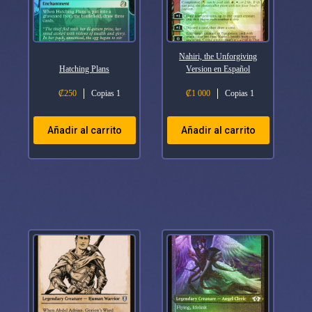
Nahiri, the Unforgiving
Hatching Plans
Version en Español
₡
250
Copias 1
₡
1 000
Copias 1
Añadir al carrito
Añadir al carrito