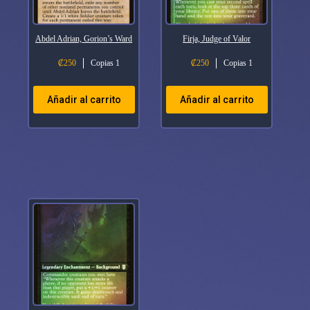
Abdel Adrian, Gorion’s Ward
Firja, Judge of Valor
₡
250
Copias 1
₡
250
Copias 1
Añadir al carrito
Añadir al carrito