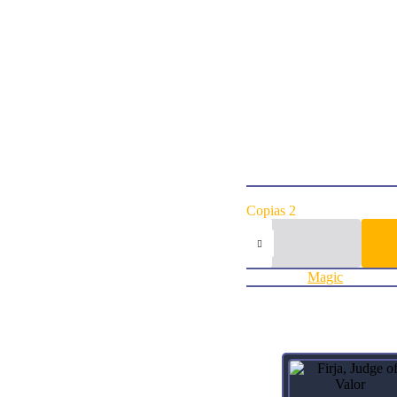
//
Kazuul’s Cliffs enters tapp
{T}: Add {R}.
Flavor Text”The toll is stee
—Samila, Murasa Expedit
//
“The path up the cliffs is 
best way into the heart of
—Samila, Murasa Expedit
ArtistKarl Kopinski
Collector Number146
RarityUncommon
Agregar al carrito:
Copias 2
Kazuul's
Fury
//
Kazuul's
Categoría:
Magic
Cliffs
Zendikar
Rising
cantidad
Productos relacionados