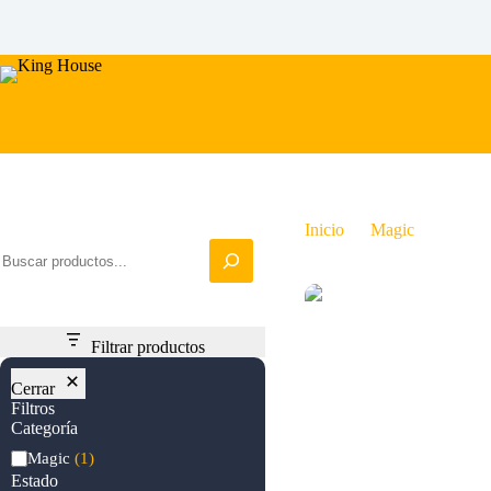
Saltar
al
contenido
Iniciar busqueda
Inicio
Magic
Kazuul’
Filtrar productos
Cerrar
Filtros
Categoría
Categoría
Magic
(1)
Estado