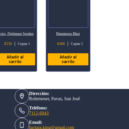
vriss, Nightmare Speaker
Bituminous Blast
₡
250
Copias 1
₡
400
Copias 1
Añadir al
Añadir al
carrito
carrito
Dirección:
Rohrmoser, Pavas, San José
Teléfono:
7112-6043
Email:
factura.king@gmail.com