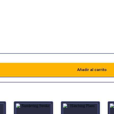
ed.
p, but the cliffs are steeper.”
ionary House
nothing but steep switchbacks and rickety lifts, made by elves, maintain
 Murasa.”
ionary House
Añadir al carrito
Descripción