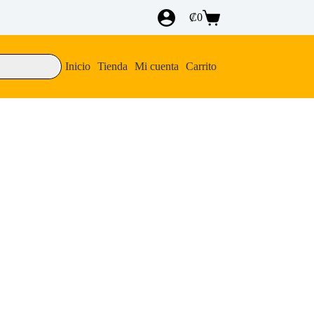
₡
0
Carro
de
compra
Inicio
Tienda
Mi cuenta
Carrito