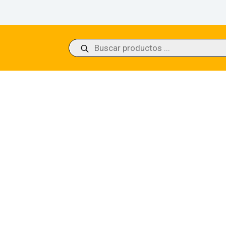
Búsqueda
de
productos
s Fury // Kazuul’s Cliffs Zendikar Rising