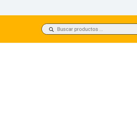
Búsqueda
de
productos
King Among Bears Modern Horizons 3 (Foil)