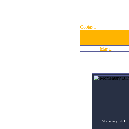
ArtistEkaterina Burmak
Collector Number192
RarityRare
FinishFoil
Agregar al carrito:
Copias 1
Categoría:
Magic
Productos relacionados
Momentary Blink