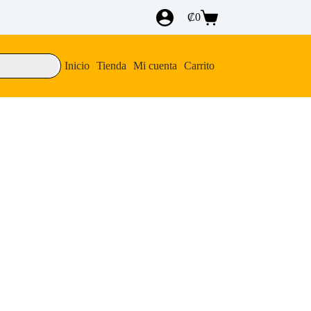
₡
0
Carro
de
compra
Inicio
Tienda
Mi cuenta
Carrito