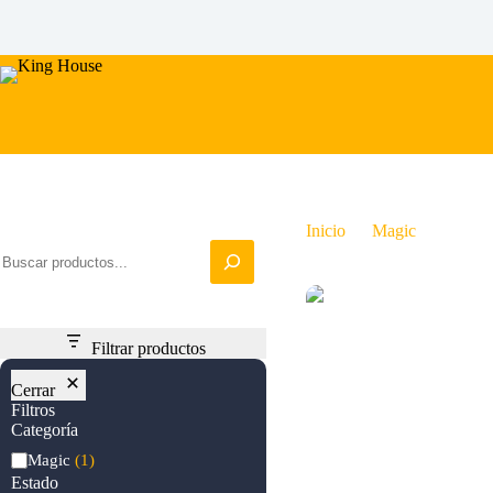
Saltar
al
contenido
Iniciar busqueda
Inicio
Magic
Kudo, 
Filtrar productos
Cerrar
Filtros
Categoría
Categoría
Magic
(1)
Estado