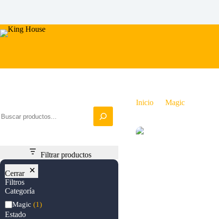
Saltar
al
contenido
Iniciar busqueda
Inicio
Magic
Kumena
Filtrar productos
Cerrar
Filtros
Categoría
Categoría
Magic
(1)
Estado