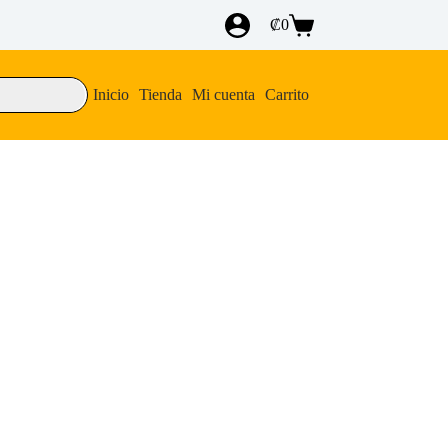
₡
0
Carro
de
compra
Inicio
Tienda
Mi cuenta
Carrito