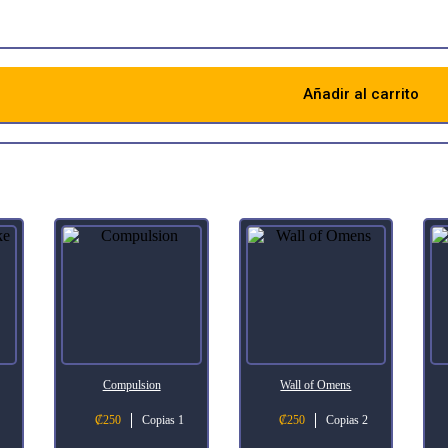
Añadir al carrito
Descripción
Compulsion
Wall of Omens
₡
250
Copias 1
₡
250
Copias 2