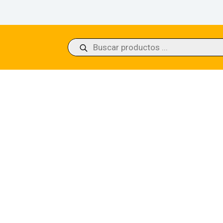
Búsqueda
de
productos
’s Awakening Rivals of Ixalan