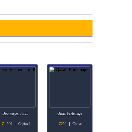
Doorkeeper Thrull
Qasali Pridemage
₡
1 500
Copias 1
₡
250
Copias 1