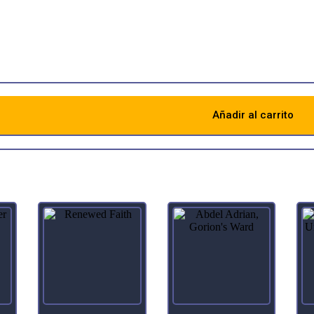
ng of your upkeep, you may put a petal counter on Lotus Blossom.
: Add X mana of any one color, where X is the number of petal counter
Añadir al carrito
Descripción