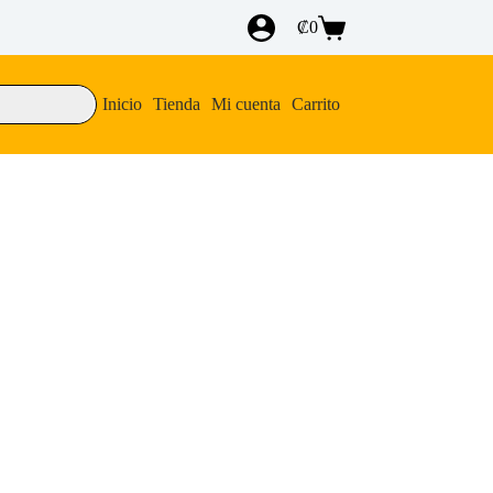
₡
0
Carro
de
compra
Inicio
Tienda
Mi cuenta
Carrito