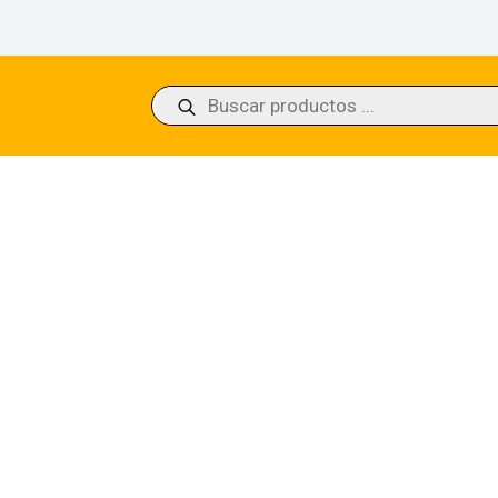
Búsqueda
de
productos
Blossom (Borderless) Dominaria Remastered – Borderless