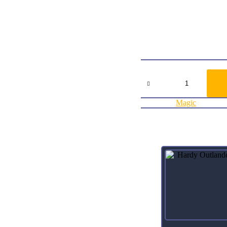
Card TypeArtifact
Oracle TextAt the beginni
, Sacrifice Lotus Blossom
ArtistDarrell Riche
Collector Number451
RarityRare
Agregar al carrito:
Lotus
Blossom
(Borderless)
Dominaria
Categoría:
Magic
Remastered
-
Borderless
cantidad
Productos relacionados