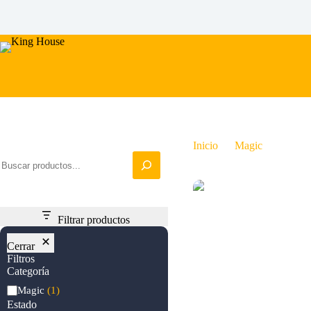
Saltar
al
contenido
Iniciar busqueda
Inicio
Magic
Lotus 
Filtrar productos
Cerrar
Filtros
Categoría
Categoría
Magic
(1)
Estado