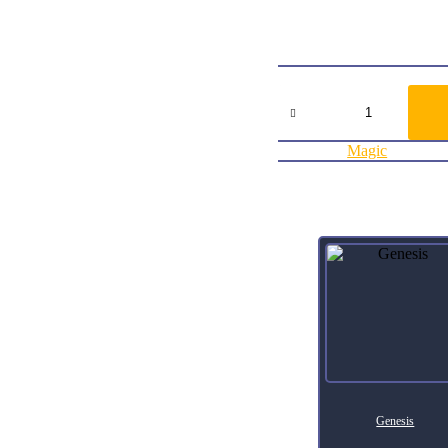
When Marshal’s Anthem ente
is the number of times Ma
ArtistMatt Stewart
Collector Number77
Agregar al carrito:
Marshal's
Anthem
Commander
2014
Categoría:
Magic
cantidad
Productos relacionados
Genesis