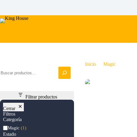
Saltar
al
contenido
Iniciar busqueda
Inicio
Magic
Marsha
Filtrar productos
Cerrar
Filtros
Categoría
Categoría
Magic
(1)
Estado