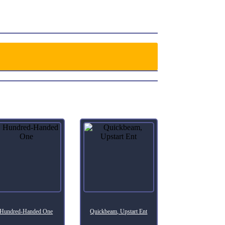
ttlefield, where X
Hundred-Handed One
Quickbeam, Upstart Ent