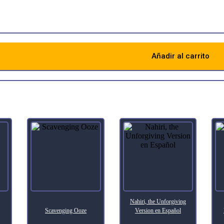
rs, return up to X target creature cards from your graveyard to the ba
rshal’s Anthem was kicked.
Añadir al carrito
Descripción
Nahiri, the Unforgiving
Scavenging Ooze
Version en Español