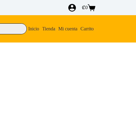
₡
0
Carro
de
compra
Inicio
Tienda
Mi cuenta
Carrito