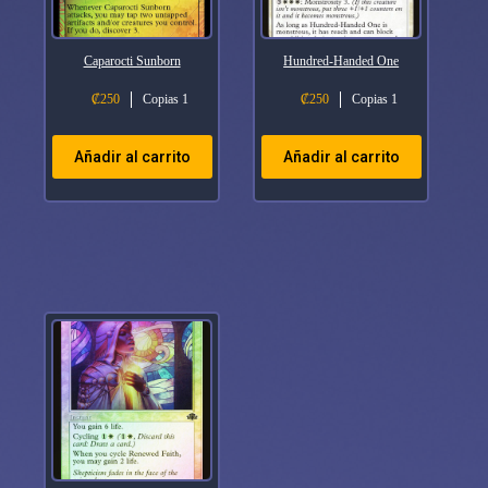
Caparocti Sunborn
Hundred-Handed One
₡
250
Copias 1
₡
250
Copias 1
Añadir al carrito
Añadir al carrito