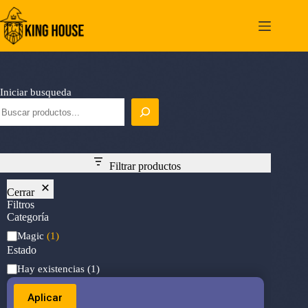
Saltar
al
contenido
Iniciar busqueda
Filtrar productos
Cerrar
Filtros
Categoría
Categoría
Magic
(1)
Estado
Estado
Hay existencias
(1)
Aplicar