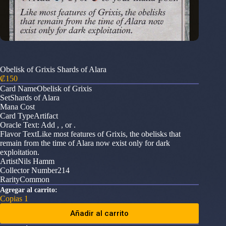
Obelisk of Grixis Shards of Alara
₡
150
Card NameObelisk of Grixis
SetShards of Alara
Mana Cost
Card TypeArtifact
Oracle Text: Add , , or .
Flavor TextLike most features of Grixis, the obelisks that
remain from the time of Alara now exist only for dark
exploitation.
ArtistNils Hamm
Collector Number214
RarityCommon
Agregar al carrito:
Copias 1
Añadir al carrito