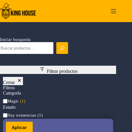
Saltar
al
contenido
Iniciar busqueda
Filtrar productos
Cerrar
Filtros
Categoría
Categoría
Magic
(1)
Estado
Estado
Hay existencias
(1)
Aplicar