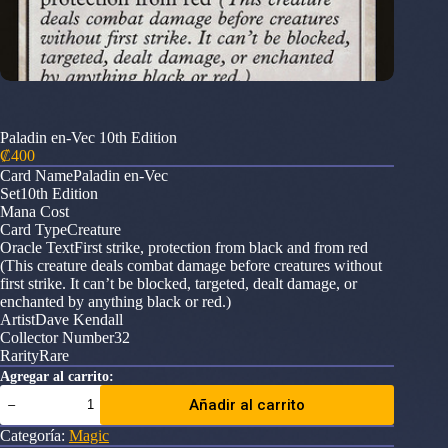
Paladin en-Vec 10th Edition
₡
400
Card NamePaladin en-Vec
Set10th Edition
Mana Cost
Card TypeCreature
Oracle TextFirst strike, protection from black and from red
(This creature deals combat damage before creatures without
first strike. It can’t be blocked, targeted, dealt damage, or
enchanted by anything black or red.)
ArtistDave Kendall
Collector Number32
RarityRare
Agregar al carrito:
Paladin
Añadir al carrito
en-
Vec
Categoría:
Magic
10th