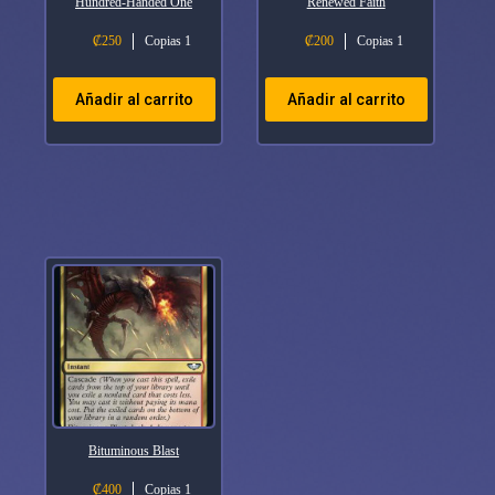
Hundred-Handed One
Renewed Faith
₡
250
Copias 1
₡
200
Copias 1
Añadir al carrito
Añadir al carrito
Bituminous Blast
₡
400
Copias 1