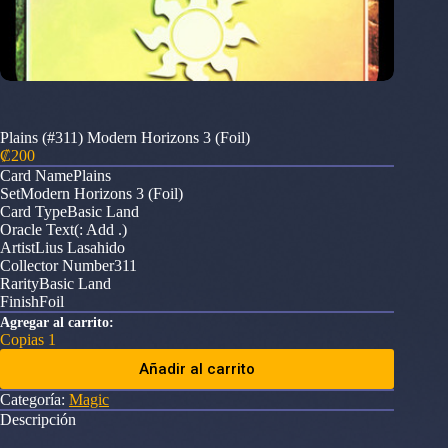
Plains (#311) Modern Horizons 3 (Foil)
₡
200
Card NamePlains
SetModern Horizons 3 (Foil)
Card TypeBasic Land
Oracle Text(: Add .)
ArtistLius Lasahido
Collector Number311
RarityBasic Land
FinishFoil
Agregar al carrito:
Copias 1
Añadir al carrito
Categoría:
Magic
Descripción