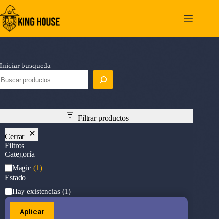
Saltar
al
contenido
Iniciar busqueda
Filtrar productos
Cerrar
Filtros
Categoría
Categoría
Magic
(1)
Estado
Estado
Hay existencias
(1)
Aplicar