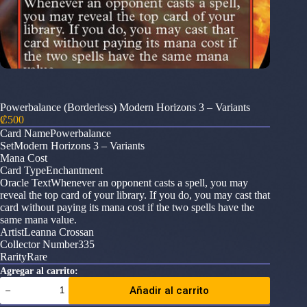
Powerbalance (Borderless) Modern Horizons 3 – Variants
₡
500
Card NamePowerbalance
SetModern Horizons 3 – Variants
Mana Cost
Card TypeEnchantment
Oracle TextWhenever an opponent casts a spell, you may
reveal the top card of your library. If you do, you may cast that
card without paying its mana cost if the two spells have the
same mana value.
ArtistLeanna Crossan
Collector Number335
RarityRare
Agregar al carrito:
Powerbalance
Añadir al carrito
(Borderless)
Modern