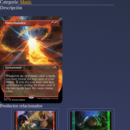
Categoría:
Magic
Horizons
Descripción
3
-
Variants
cantidad
Productos relacionados