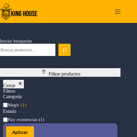
Saltar
al
contenido
Iniciar busqueda
Filtrar productos
Cerrar
Filtros
Categoría
Categoría
Magic
(1)
Estado
Estado
Hay existencias
(1)
Aplicar