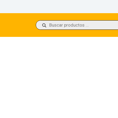
Búsqueda
de
productos
wood Crasher Ikoria: Lair of Behemoths