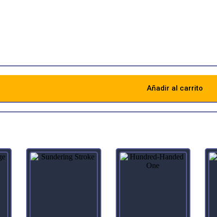
ures you control with trample deal combat damage to a player, create
unt of damage those creatures dealt to that player.
nedo
Añadir al carrito
Descripción