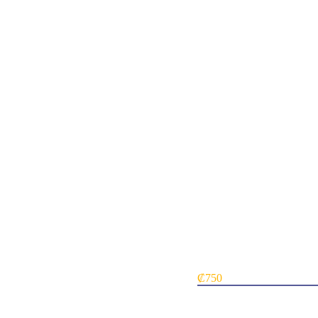
Quartzwood Crasher Ikori
₡
750
Card NameQuartzwood Cr
SetIkoria: Lair of Behemo
Mana Cost