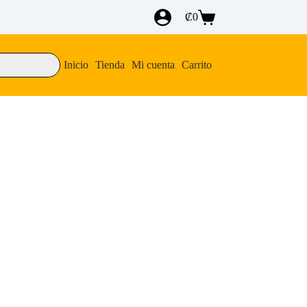
₡
0
Carro
de
compra
Inicio
Tienda
Mi cuenta
Carrito