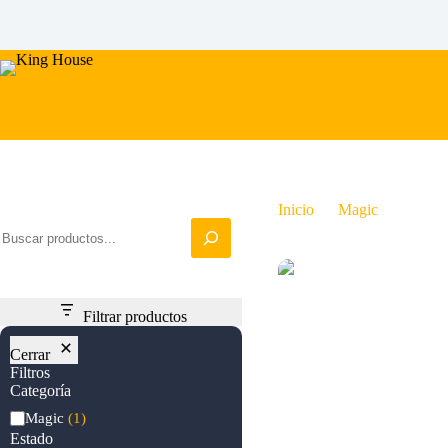
Saltar
al
contenido
Iniciar busqueda
Inicio
Magic
Quartz
Filtrar productos
Cerrar
Filtros
Categoría
Categoría
Magic
(1)
Estado