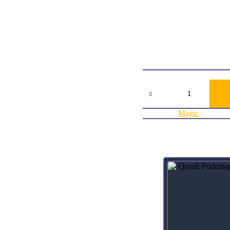
Card TypeCreature
Oracle TextTrample
Whenever one or more creat
trample, where X is the amo
ArtistAntonio José Manza
Collector Number201
RarityRare
Agregar al carrito:
Quartzwood
Crasher
Ikoria:
Lair
Categoría:
Magic
of
Behemoths
cantidad
Productos relacionados